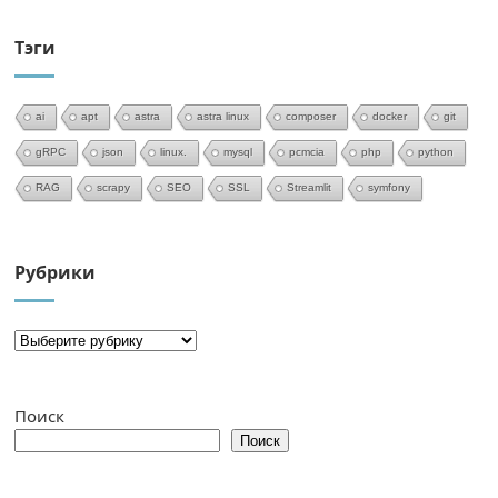
Тэги
ai
apt
astra
astra linux
composer
docker
git
gRPC
json
linux.
mysql
pcmcia
php
python
RAG
scrapy
SEO
SSL
Streamlit
symfony
Рубрики
Поиск
Поиск