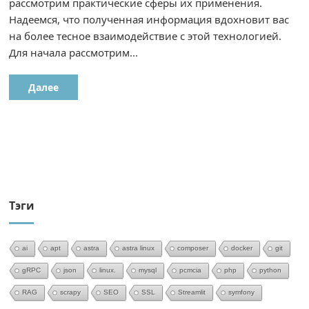
рассмотрим практические сферы их применения.
Надеемся, что полученная информация вдохновит вас
на более тесное взаимодействие с этой технологией.
Для начала рассмотрим...
Далее
Тэги
ai
apt
astra
astra linux
composer
docker
git
gRPC
json
linux.
mysql
pcmcia
php
python
RAG
scrapy
SEO
SSL
Streamlit
symfony