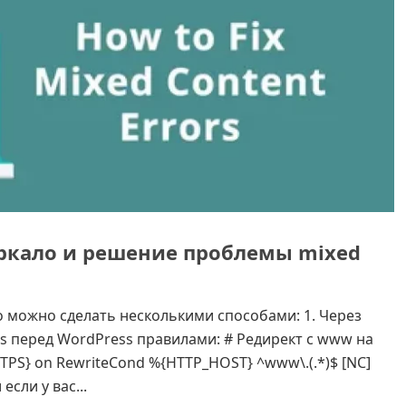
еркало и решение проблемы mixed
о можно сделать несколькими способами: 1. Через
ess перед WordPress правилами: # Редирект с www на
PS} on RewriteCond %{HTTP_HOST} ^www\.(.*)$ [NC]
 если у вас...