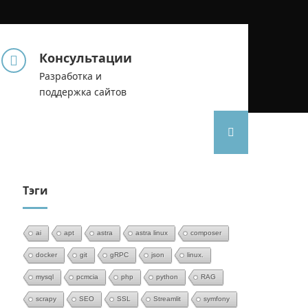
Консультации
Разработка и
поддержка сайтов
Тэги
ai
apt
astra
astra linux
composer
docker
git
gRPC
json
linux.
mysql
pcmcia
php
python
RAG
scrapy
SEO
SSL
Streamlit
symfony