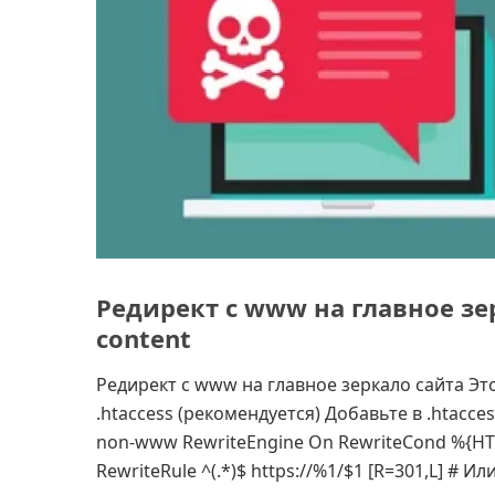
Редирект с www на главное з
content
Редирект с www на главное зеркало сайта Эт
.htaccess (рекомендуется) Добавьте в .htacc
non-www RewriteEngine On RewriteCond %{HTT
RewriteRule ^(.*)$ https://%1/$1 [R=301,L] # Или