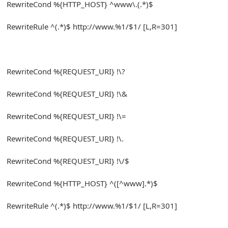
RewriteCond
%{
HTTP_HOST
}
^
www\.
(.*)
$
RewriteRule
^(.*)
$ http
:
//www.%1/$1/ [L,R=301]
RewriteCond
%{
REQUEST_URI
}
!
\?
RewriteCond
%{
REQUEST_URI
}
!
\&
RewriteCond
%{
REQUEST_URI
}
!
\=
RewriteCond
%{
REQUEST_URI
}
!
\.
RewriteCond
%{
REQUEST_URI
}
!
\/$
RewriteCond
%{
HTTP_HOST
}
^([^
www
].*)
$
RewriteRule
^(.*)
$ http
:
//www.%1/$1/ [L,R=301]