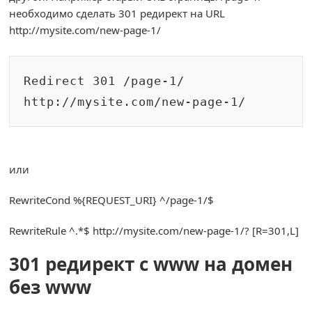
необходимо сделать 301 редирект на URL
http://mysite.com/new-page-1/
Redirect
301
/
page
-
1
/
http
:
//mysite.com/new-page-1/
или
RewriteCond
%{
REQUEST_URI
}
^
/page-1/
$
RewriteRule
^.*
$ http
:
//mysite.com/new-page-1/? [R=301,L]
301 редирект с www на домен
без www