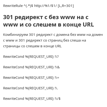
RewriteRule
^(.*)
$ http
:
//%1/$1/ [L,R=301]
301 редирект с без www на с
www и со слешем в конце URL
Комбинируем 301 редирект с домена без www на домен
с www и 301 редирект со страниц без слеша на
страницы со слешем в конце URL
RewriteCond
%{
REQUEST_URI
}
!
\?
RewriteCond
%{
REQUEST_URI
}
!
\&
RewriteCond
%{
REQUEST_URI
}
!
\=
RewriteCond
%{
REQUEST_URI
}
!
\.
RewriteCond
%{
REQUEST_URI
}
!
\/$