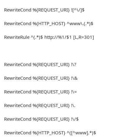
RewriteCond
%{
REQUEST_URI
}
![^
\/
]
$
RewriteCond
%{
HTTP_HOST
}
^
www\.
(.*)
$
RewriteRule
^(.*)
$ http
:
//%1/$1 [L,R=301]
RewriteCond
%{
REQUEST_URI
}
!
\?
RewriteCond
%{
REQUEST_URI
}
!
\&
RewriteCond
%{
REQUEST_URI
}
!
\=
RewriteCond
%{
REQUEST_URI
}
!
\.
RewriteCond
%{
REQUEST_URI
}
!
\/$
RewriteCond
%{
HTTP_HOST
}
^([^
www
].*)
$