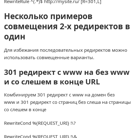
RewriteRule
^(.*)
$ http
:
//mysite.ru/ [R=301,L]
Несколько примеров
совмещения 2-х редиректов в
один
Для избежания последовательных редиректов можно
использовать совмещенные варианты.
301 редирект с www на без www
и со слешем в конце URL
Комбинируем 301 редирект с www на домен без
www и 301 редирект со страниц без слеша на страницы
со слешем в конце
RewriteCond
%{
REQUEST_URI
}
!
\?
RewriteCond
%{
REQUEST_URI
}
!
\&