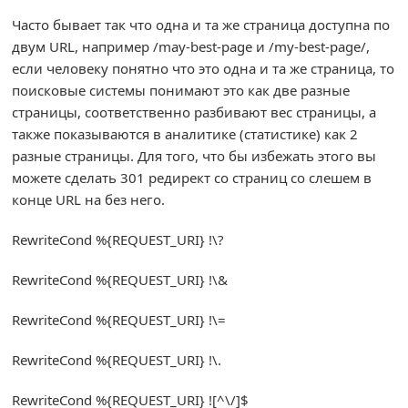
Часто бывает так что одна и та же страница доступна по
двум URL, например /may-best-page и /my-best-page/,
если человеку понятно что это одна и та же страница, то
поисковые системы понимают это как две разные
страницы, соответственно разбивают вес страницы, а
также показываются в аналитике (статистике) как 2
разные страницы. Для того, что бы избежать этого вы
можете сделать 301 редирект со страниц со слешем в
конце URL на без него.
RewriteCond
%{
REQUEST_URI
}
!
\?
RewriteCond
%{
REQUEST_URI
}
!
\&
RewriteCond
%{
REQUEST_URI
}
!
\=
RewriteCond
%{
REQUEST_URI
}
!
\.
RewriteCond
%{
REQUEST_URI
}
![^
\/
]
$