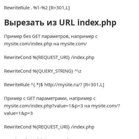
RewriteRule
.
%
1
-%
2
[
R
=
301
,
L
]
Вырезать из URL index.php
Пример без GET параметров, например с
mysite.com/index.php на mysite.com/
RewriteCond
%{
REQUEST_URI
}
/
index
.
php
RewriteCond
%{
QUERY_STRING
}
^
\z
RewriteRule
^(.*)
$ http
:
//mysite.ru/? [R=301,L]
Пример с GET параметрами, например с
mysite.com/index.php?value=1&p=3 на mysite.com/?
value=1&p=3
RewriteCond
%{
REQUEST_URI
}
/
index
.
php