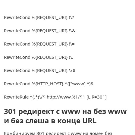
RewriteCond
%{
REQUEST_URI
}
!
\?
RewriteCond
%{
REQUEST_URI
}
!
\&
RewriteCond
%{
REQUEST_URI
}
!
\=
RewriteCond
%{
REQUEST_URI
}
!
\.
RewriteCond
%{
REQUEST_URI
}
\/$
RewriteCond
%{
HTTP_HOST
}
^([^
www
].*)
$
RewriteRule
^(.*)
\/$ http
:
//www.%1/$1 [L,R=301]
301 редирект с www на без www
и без слеша в конце URL
Комбинируем 301 редирект с www на домен без