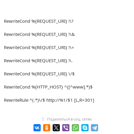
RewriteCond
%{
REQUEST_URI
}
!
\?
RewriteCond
%{
REQUEST_URI
}
!
\&
RewriteCond
%{
REQUEST_URI
}
!
\=
RewriteCond
%{
REQUEST_URI
}
!
\.
RewriteCond
%{
REQUEST_URI
}
\/$
RewriteCond
%{
HTTP_HOST
}
^([^
www
].*)
$
RewriteRule
^(.*)
\/$ http
:
//%1/$1 [L,R=301]
Поделиться в соц. сетях