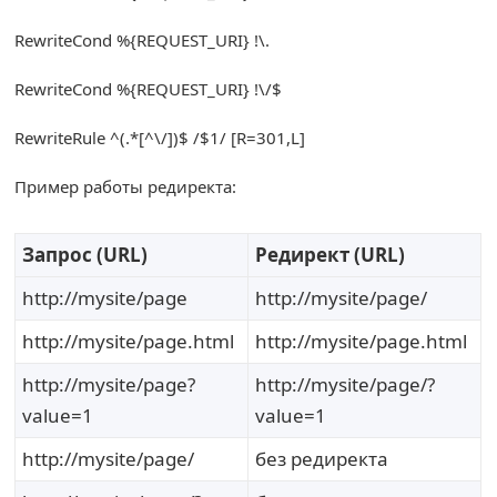
RewriteCond
%{
REQUEST_URI
}
!
\.
RewriteCond
%{
REQUEST_URI
}
!
\/$
RewriteRule
^(.*[^
\/
])
$
/
$1
/
[
R
=
301
,
L
]
Пример работы редиректа:
Запрос (URL)
Редирект (URL)
http://mysite/page
http://mysite/page/
http://mysite/page.html
http://mysite/page.html
http://mysite/page?
http://mysite/page/?
value=1
value=1
http://mysite/page/
без редиректа