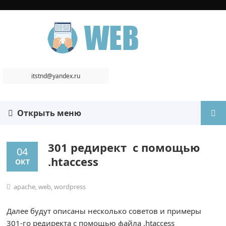
itstnd@yandex.ru
Открыть меню
301 редирект с помощью
04
.htaccess
ОКТ
apache
,
web
,
wordpress
Далее будут описаны несколько советов и примеры
301-го редиректа с помощью файла .htaccess