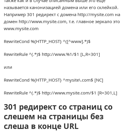
Также как и в случае описанным выше это еще
называется канонизацией домена или его склейкой.
Например 301 редирект с домена http://mysite.com на
домен http://www.mysite.com, т.е. главное зеркало это
www.mysite.com
RewriteCond
%{
HTTP_HOST
}
^([^
www
].*)
$
RewriteRule
^(.*)
$ http
:
//www.%1/$1 [L,R=301]
или
RewriteCond
%{
HTTP_HOST
}
^
mysite\.com$
[
NC
]
RewriteRule
^(.*)
$ http
:
//www.mysite.com/$1 [R=301,L]
301 редирект со страниц со
слешем на страницы без
слеша в конце URL