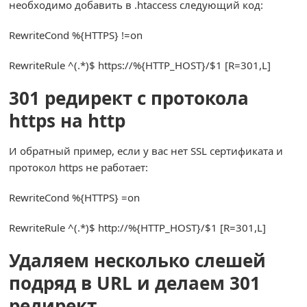
необходимо добавить в .htaccess следующий код:
RewriteCond
%{
HTTPS
}
!=
on
RewriteRule
^(.*)
$ https
:
//%{HTTP_HOST}/$1 [R=301,L]
301 редирект с протокола
https на http
И обратный пример, если у вас нет SSL сертификата и
протокол https не работает:
RewriteCond
%{
HTTPS
}
=
on
RewriteRule
^(.*)
$ http
:
//%{HTTP_HOST}/$1 [R=301,L]
Удаляем несколько слешей
подряд в URL и делаем 301
редирект