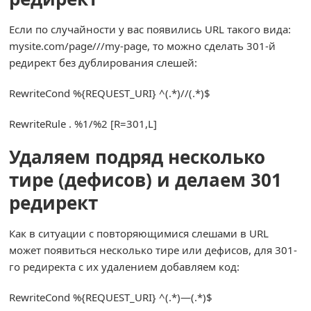
Если по случайности у вас появились URL такого вида:
mysite.com/page///my-page, то можно сделать 301-й
редирект без дублирования слешей:
RewriteCond
%{
REQUEST_URI
}
^(.*)
//(.*)$
RewriteRule
.
%
1
/%
2
[
R
=
301
,
L
]
Удаляем подряд несколько
тире (дефисов) и делаем 301
редирект
Как в ситуации с повторяющимися слешами в URL
может появиться несколько тире или дефисов, для 301-
го редиректа с их удалением добавляем код:
RewriteCond
%{
REQUEST_URI
}
^(.*)—(.*)
$