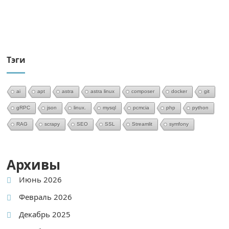
Тэги
ai
apt
astra
astra linux
composer
docker
git
gRPC
json
linux.
mysql
pcmcia
php
python
RAG
scrapy
SEO
SSL
Streamlit
symfony
Архивы
Июнь 2026
Февраль 2026
Декабрь 2025