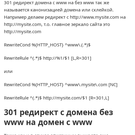
301 редирект домена с www на без www так же
называется канонизацией домена или склейкой.
Например делаем редирект с http://www.mysite.com на
http://mysite.com, т.о. главное зеркало сайта это
http://mysite.com
RewriteCond
%{
HTTP_HOST
}
^
www\.
(.*)
$
RewriteRule
^(.*)
$ http
:
//%1/$1 [L,R=301]
или
RewriteCond
%{
HTTP_HOST
}
^
www\.mysite\.com
[
NC
]
RewriteRule
^(.*)
$ http
:
//mysite.com/$1 [R=301,L]
301 редирект с домена без
www на домен с www