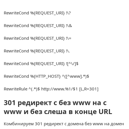
RewriteCond
%{
REQUEST_URI
}
!
\?
RewriteCond
%{
REQUEST_URI
}
!
\&
RewriteCond
%{
REQUEST_URI
}
!
\=
RewriteCond
%{
REQUEST_URI
}
!
\.
RewriteCond
%{
REQUEST_URI
}
![^
\/
]
$
RewriteCond
%{
HTTP_HOST
}
^([^
www
].*)
$
RewriteRule
^(.*)
$ http
:
//www.%1/$1 [L,R=301]
301 редирект с без www на с
www и без слеша в конце URL
Комбинируем 301 редирект с домена без www на домен