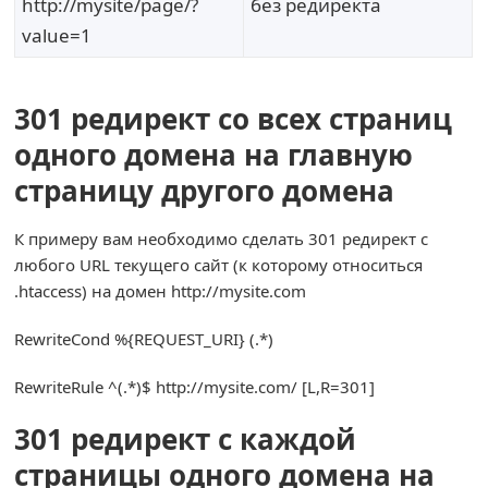
http://mysite/page/?
без редиректа
value=1
301 редирект со всех страниц
одного домена на главную
страницу другого домена
К примеру вам необходимо сделать 301 редирект с
любого URL текущего сайт (к которому относиться
.htaccess) на домен http://mysite.com
RewriteCond
%{
REQUEST_URI
}
(.*)
RewriteRule
^(.*)
$ http
:
//mysite.com/ [L,R=301]
301 редирект с каждой
страницы одного домена на