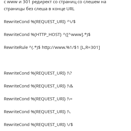
с www и 301 редирект со страниц со слешем на
страницы без слеша в конце URL
RewriteCond
%{
REQUEST_URI
}
^
\/$
RewriteCond
%{
HTTP_HOST
}
^([^
www
].*)
$
RewriteRule
^(.*)
$ http
:
//www.%1/$1 [L,R=301]
RewriteCond
%{
REQUEST_URI
}
!
\?
RewriteCond
%{
REQUEST_URI
}
!
\&
RewriteCond
%{
REQUEST_URI
}
!
\=
RewriteCond
%{
REQUEST_URI
}
!
\.
RewriteCond
%{
REQUEST_URI
}
\/$