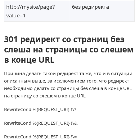
http://mysite/page?
без редиректа
value=1
301 редирект со страниц без
слеша на страницы со слешем
в конце URL
Причина делать такой редирект та же, что и в ситуации
описанным выше, за исключением того, что редирект
необходимо делать со страницы без слеша в конце URL
на страницу со слешем в конце URL
RewriteCond
%{
REQUEST_URI
}
!
\?
RewriteCond
%{
REQUEST_URI
}
!
\&
RewriteCond
%{
REQUEST_URI
}
!
\=