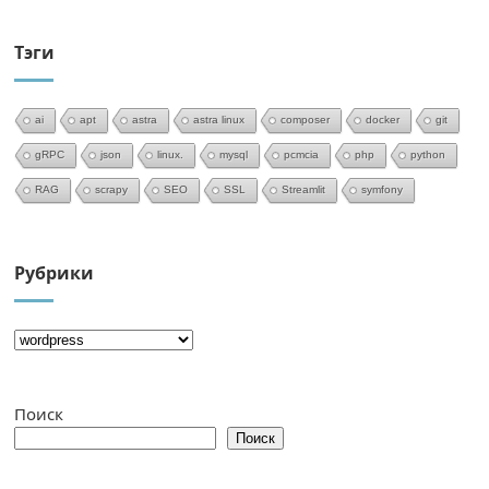
Тэги
ai
apt
astra
astra linux
composer
docker
git
gRPC
json
linux.
mysql
pcmcia
php
python
RAG
scrapy
SEO
SSL
Streamlit
symfony
Рубрики
Поиск
Поиск