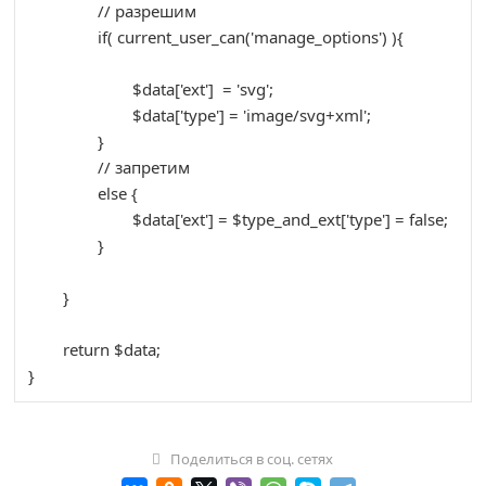
// разрешим
if
(
 current_user_can
(
'manage_options'
)
)
{
$data
[
'ext'
]
=
'svg'
;
$data
[
'type'
]
=
'image/svg+xml'
;
}
// запретим
else
{
$data
[
'ext'
]
=
$type_and_ext
[
'type'
]
=
false
;
}
}
return
$data
;
}
Поделиться в соц. сетях