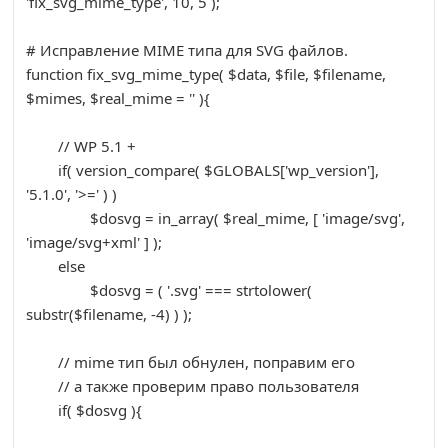
'fix_svg_mime_type'
,
10
,
5
)
;
# Исправление MIME типа для SVG файлов.
function
fix_svg_mime_type
(
$data
, 
$file
, 
$filename
, 
$mimes
, 
$real_mime
 = 
''
)
{

// WP 5.1 +
if
(
 version_compare
(
$GLOBALS
[
'wp_version'
]
,
'5.1.0'
,
'>='
)
)
$dosvg
=
 in_array
(
$real_mime
,
[
'image/svg'
,
'image/svg+xml'
]
)
;
else
$dosvg
=
(
'.svg'
===
 strtolower
(
substr
(
$filename
,
-
4
)
)
)
;
// mime тип был обнулен, поправим его
// а также проверим право пользователя
if
(
$dosvg
)
{