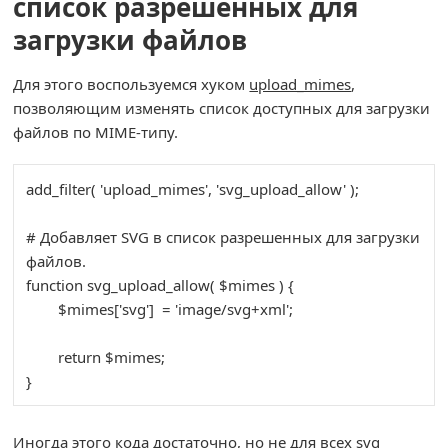
список разрешенных для
загрузки файлов
Для этого воспользуемся хуком
upload_mimes
,
позволяющим изменять список доступных для загрузки
файлов по MIME-типу.
add_filter
(
'upload_mimes'
,
'svg_upload_allow'
)
;
# Добавляет SVG в список разрешенных для загрузки 
файлов.
function
svg_upload_allow
(
$mimes
) 
{

$mimes
[
'svg'
]
=
'image/svg+xml'
;
return
$mimes
;
}
Иногда этого кода достаточно, но не для всех svg