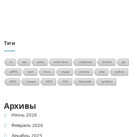
Тэги
ai
apt
astra
astra linux
composer
docker
git
gRPC
json
linux.
mysql
pcmcia
php
python
RAG
scrapy
SEO
SSL
Streamlit
symfony
Архивы
Июнь 2026
Февраль 2026
Декабрь 2025