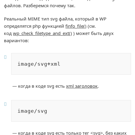
файлов. Разберемся почему так.
Реальный MIME тип svg файла, который в WP
определятся php функцией
finfo_file()
(см.
код
wp_check_filetype_and_ext()
) может быть двух
вариантов:
image/svg+xml
— когда в коде svg есть
xml заголовок
.
image/svg
— когда в коде svg есть только тег
<svg>
, без каких