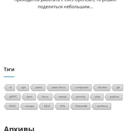
поделиться небольшим...
Тэги
ai
apt
astra
astra linux
composer
docker
git
gRPC
json
linux.
mysql
pcmcia
php
python
RAG
scrapy
SEO
SSL
Streamlit
symfony
Архивы