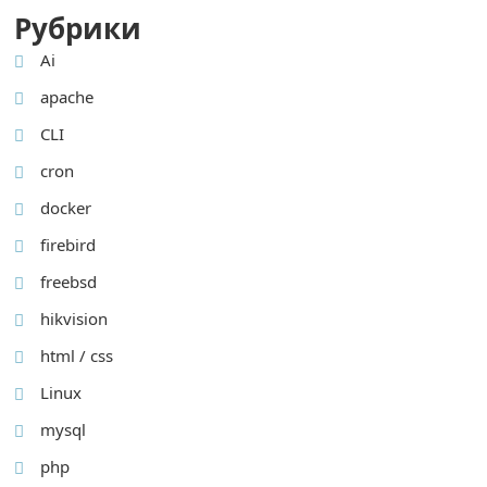
Рубрики
Ai
apache
CLI
cron
docker
firebird
freebsd
hikvision
html / css
Linux
mysql
php