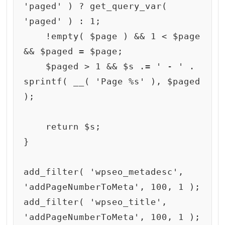
'paged' ) ? get_query_var( 
'paged' ) : 1;

    !empty( $page ) && 1 < $page 
&& $paged = $page;

    $paged > 1 && $s .= ' - ' . 
sprintf( __( 'Page %s' ), $paged 
);

    return $s;

}

add_filter( 'wpseo_metadesc', 
'addPageNumberToMeta', 100, 1 );

add_filter( 'wpseo_title', 
'addPageNumberToMeta', 100, 1 );