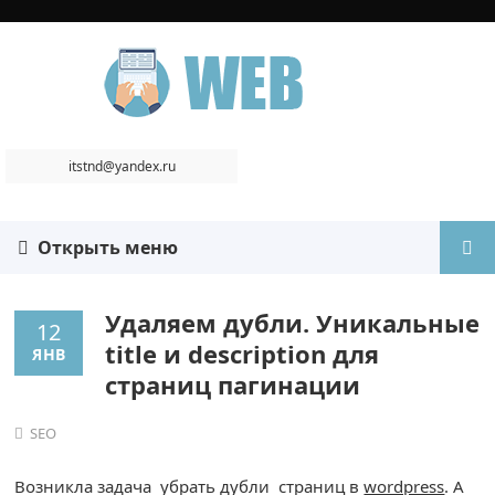
itstnd@yandex.ru
Открыть меню
Удаляем дубли. Уникальные
12
title и description для
ЯНВ
страниц пагинации
SEO
Возникла задача убрать дубли страниц в
wordpress
. А