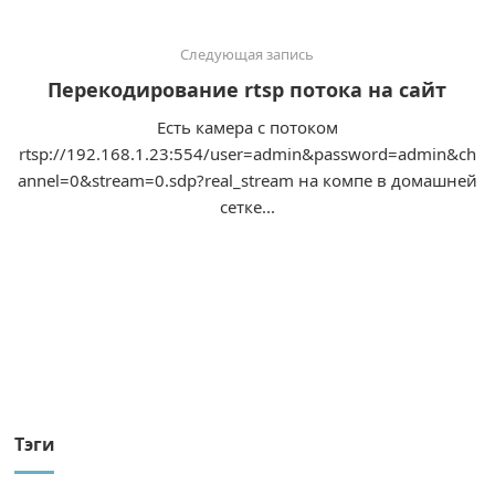
Следующая запись
Перекодирование rtsp потока на сайт
Есть камера с потоком
rtsp://192.168.1.23:554/user=admin&password=admin&ch
annel=0&stream=0.sdp?real_stream на компе в домашней
сетке...
Тэги