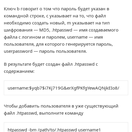
Ключ b говорит о том что пароль будет указан в
командной строке, c указывает на то, что файл
необходимо создать новый, m указывает на тип
шифрования — MD5, .htpasswd — имя создаваемого
файла с логином и паролем, username — имя
пользователя, для которого генерируется пароль,
userpassword — пароль пользователя.
В результате будет создан файл .htpasswd с
содержанием:
username:$yqb7$i7Kj719G&erXgfPKfgYewAQNjkEIo8/
Чтобы добавить пользователя в уже существующий
файл .htpasswd, выполните команду
htpasswd -bm /path/to/.htpasswd username1 